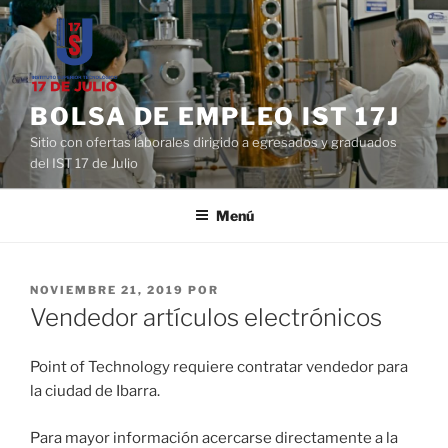
Saltar
al
contenido
BOLSA DE EMPLEO IST 17J
Sitio con ofertas laborales dirigido a egresados y graduados
del IST 17 de Julio
Menú
PUBLICADO
NOVIEMBRE 21, 2019
POR
EL
Vendedor artículos electrónicos
Point of Technology requiere contratar vendedor para
la ciudad de Ibarra.
Para mayor información acercarse directamente a la