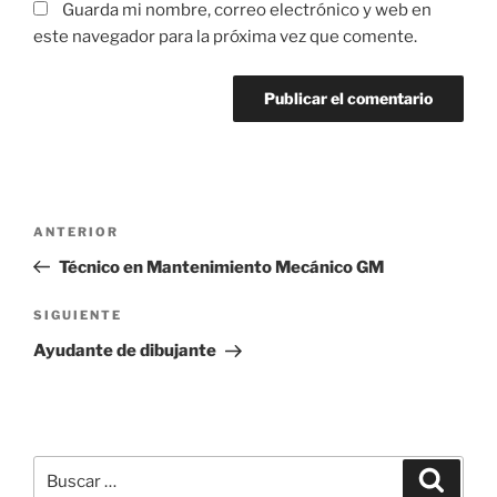
Guarda mi nombre, correo electrónico y web en
este navegador para la próxima vez que comente.
Navegación
Entrada
ANTERIOR
de
anterior:
Técnico en Mantenimiento Mecánico GM
entradas
Siguiente
SIGUIENTE
entrada
Ayudante de dibujante
Buscar
Buscar
por: