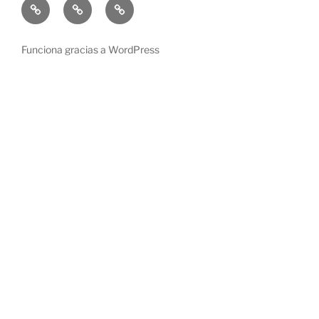
Convenios
Ofertas
Perfiles
de
Tecnológicos
Trabajos
Funciona gracias a WordPress