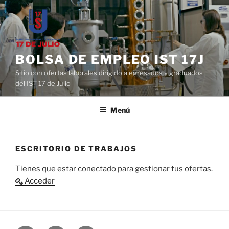
Saltar
al
contenido
BOLSA DE EMPLEO IST 17J
Sitio con ofertas laborales dirigido a egresados y graduados
del IST 17 de Julio
Menú
ESCRITORIO DE TRABAJOS
Tienes que estar conectado para gestionar tus ofertas.
Acceder